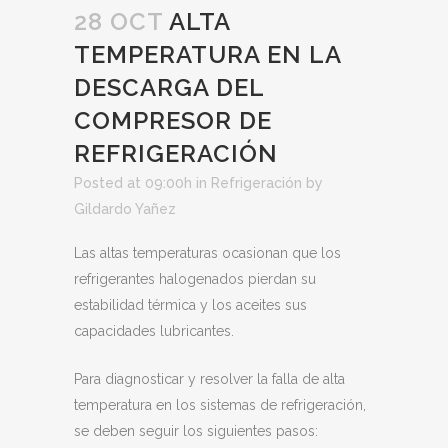
28 OCT
ALTA
TEMPERATURA EN LA
DESCARGA DEL
COMPRESOR DE
REFRIGERACIÓN
Posted at 09:00h
in
Refrigeración
by
Gildardo Yañez
Las altas temperaturas ocasionan que los
refrigerantes halogenados pierdan su
estabilidad térmica y los aceites sus
capacidades lubricantes.
Para diagnosticar y resolver la falla de alta
temperatura en los sistemas de refrigeración,
se deben seguir los siguientes pasos: