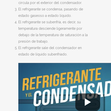
circula por el exterior del condensador.
El refrigerante se condensa, pasando de
estado gaseoso a estado líquido.
El refrigerante se subenfría, es decir, su
temperatura desciende ligeramente por
debajo de la temperatura de saturación a la
presión de trabajo.
El refrigerante sale del condensador en
estado de líquido subenfriado.