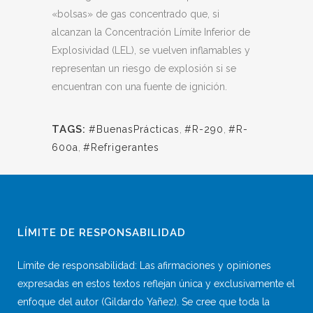
«bolsas» de gas concentrado que, si
alcanzan la Concentración Límite Inferior de
Explosividad (LEL), se vuelven inflamables y
representan un riesgo de explosión si se
encuentran con una fuente de ignición.
TAGS:
#BuenasPrácticas
,
#R-290
,
#R-
600a
,
#Refrigerantes
LÍMITE DE RESPONSABILIDAD
Límite de responsabilidad: Las afirmaciones y opiniones
expresadas en estos textos reflejan única y exclusivamente el
enfoque del autor (Gildardo Yañez). Se cree que toda la