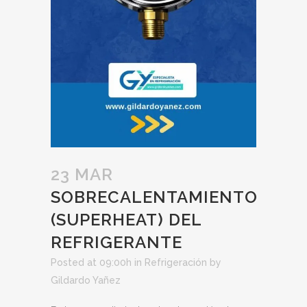
23 MAR
SOBRECALENTAMIENTO
(SUPERHEAT) DEL
REFRIGERANTE
Posted at 09:00h
in
Refrigeración
by
Gildardo Yañez