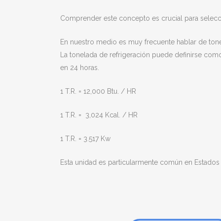
Comprender este concepto es crucial para seleccio
En nuestro medio es muy frecuente hablar de tonela
La tonelada de refrigeración puede definirse como
en 24 horas.
1 T.R. = 12,000 Btu. / HR
1 T.R. = 3,024 Kcal. / HR
1 T.R. = 3.517 Kw
Esta unidad es particularmente común en Estados 