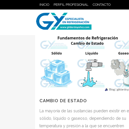
INICIO
PERFIL PROFESIONAL
CONTACTO
CAMBIO DE ESTADO
La mayoría de las sustancias pueden existir en 
sólido, líquido o gaseoso, dependiendo de su
temperatura y presión a la que se encuentren