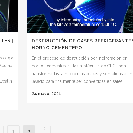
TES |
DESTRUCCIÓN DE GASES REFRIGERANTE
HORNO CEMENTERO
nología
En el proceso de destrucción por Incineración en
Plasma
hornos cementeros, las moléculas de CFCs son
transformadas a moléculas ácidas y sometidas a un
nwealth
lavado para finalmente ser convertidas en sales.
24 mayo, 2021
1
2