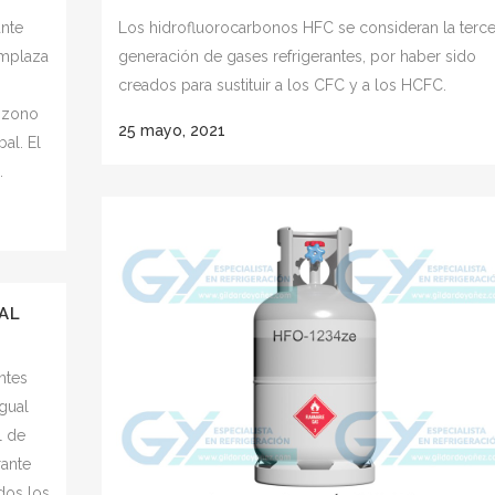
ante
Los hidrofluorocarbonos HFC se consideran la terce
emplaza
generación de gases refrigerantes, por haber sido
creados para sustituir a los CFC y a los HCFC.
ozono
25 mayo, 2021
al. El
.
AL
ntes
igual
l de
rante
dos los