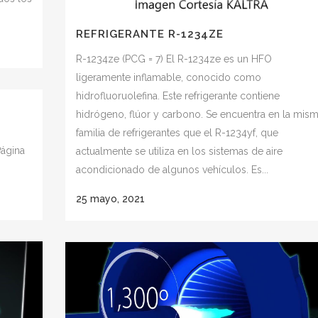
REFRIGERANTE R-1234ZE
R-1234ze (PCG = 7) El R-1234ze es un HFO
ligeramente inflamable, conocido como
hidrofluoruolefina. Este refrigerante contiene
hidrógeno, flúor y carbono. Se encuentra en la mis
familia de refrigerantes que el R-1234yf, que
ágina
actualmente se utiliza en los sistemas de aire
acondicionado de algunos vehículos. Es...
25 mayo, 2021