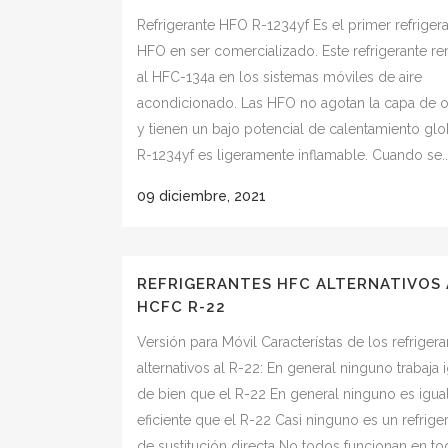
Refrigerante HFO R-1234yf Es el primer refriger
HFO en ser comercializado. Este refrigerante r
al HFC-134a en los sistemas móviles de aire
acondicionado. Las HFO no agotan la capa de 
y tienen un bajo potencial de calentamiento glob
R-1234yf es ligeramente inflamable. Cuando se..
09 diciembre, 2021
REFRIGERANTES HFC ALTERNATIVOS 
HCFC R-22
Versión para Móvil Característas de los refrigera
alternativos al R-22: En general ninguno trabaja 
de bien que el R-22 En general ninguno es igua
eficiente que el R-22 Casi ninguno es un refrige
de sustitución directa No todos funcionan en to