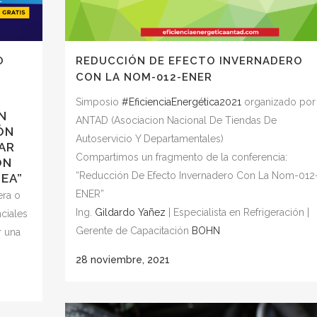
O
REDUCCIÓN DE EFECTO INVERNADERO
CON LA NOM-012-ENER
Simposio
#EficienciaEnergética2021
organizado por
N
ANTAD (Asociacion Nacional De Tiendas De
ÓN
Autoservicio Y Departamentales)
AR
Compartimos un fragmento de la conferencia:
ÓN
“Reducción De Efecto Invernadero Con La Nom-012
EA”
ENER”
era o
Ing.
Gildardo Yañez
| Especialista en Refrigeración |
ciales
Gerente de Capacitación
BOHN
r una
28 noviembre, 2021