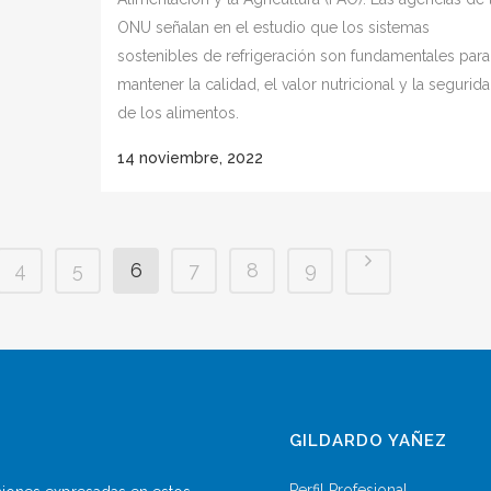
ONU señalan en el estudio que los sistemas
sostenibles de refrigeración son fundamentales para
mantener la calidad, el valor nutricional y la segurid
de los alimentos.
14 noviembre, 2022
4
5
6
7
8
9
GILDARDO YAÑEZ
Perfil Profesional