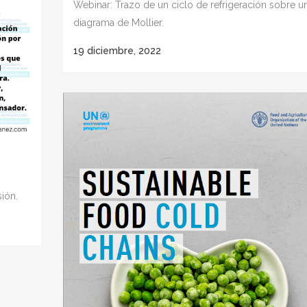
Webinar: Trazo de un ciclo de refrigeración sobre u
diagrama de Mollier.
19 diciembre, 2022
ión.