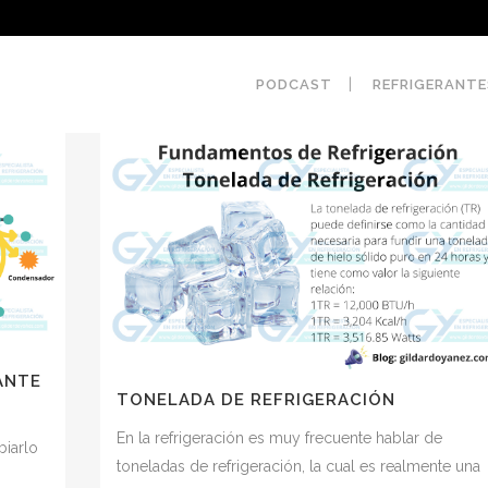
PODCAST
REFRIGERANTE
ANTE
TONELADA DE REFRIGERACIÓN
En la refrigeración es muy frecuente hablar de
biarlo
toneladas de refrigeración, la cual es realmente una