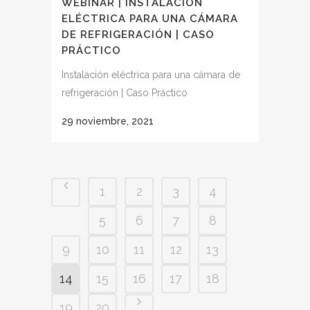
WEBINAR | INSTALACIÓN
ELÉCTRICA PARA UNA CÁMARA
DE REFRIGERACIÓN | CASO
PRÁCTICO
Instalación eléctrica para una cámara de
refrigeración | Caso Práctico
29 noviembre, 2021
1
2
3
4
5
6
7
8
9
10
11
12
13
14
15
16
17
18
19
20