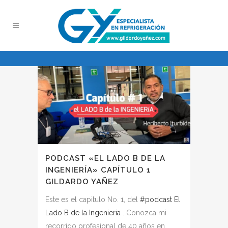
PODCAST «EL LADO B DE LA
INGENIERÍA» CAPÍTULO 1
GILDARDO YAÑEZ
Este es el capitulo No. 1, del
#podcast
El
Lado B de la Ingenieria
. Conozca mi
recorrido profesional de 40 años en