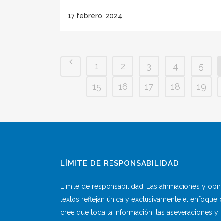
17 febrero, 2024
1
2
3
4
5
15
16
17
18
19
LÍMITE DE RESPONSABILIDAD
Límite de responsabilidad: Las afirmaciones y op
textos reflejan única y exclusivamente el enfoque 
cree que toda la información, las aseveraciones 