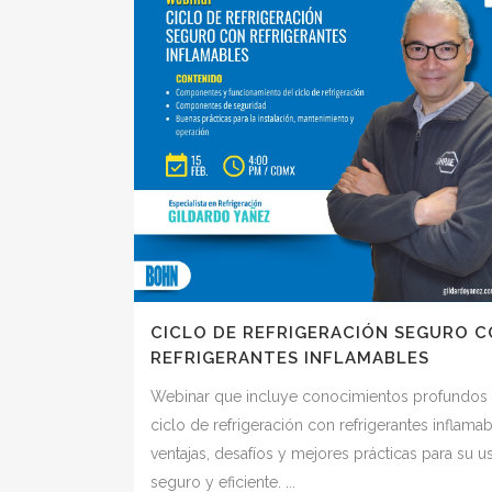
CICLO DE REFRIGERACIÓN SEGURO 
REFRIGERANTES INFLAMABLES
Webinar que incluye conocimientos profundos 
ciclo de refrigeración con refrigerantes inflamab
ventajas, desafíos y mejores prácticas para su u
seguro y eficiente. ...