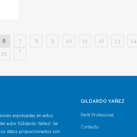
6
7
8
9
10
11
12
13
14
20
GILDARDO YAÑEZ
Perfil Profesional
iniones expresadas en estos
del autor (Gildardo Yañez). Se
Contacto
y los datos proporcionados son