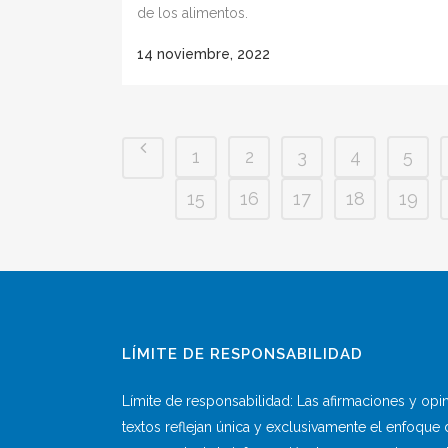
de los alimentos.
14 noviembre, 2022
1
2
3
4
5
15
16
17
18
19
LÍMITE DE RESPONSABILIDAD
Límite de responsabilidad: Las afirmaciones y op
textos reflejan única y exclusivamente el enfoque 