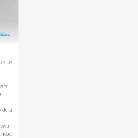
 a las
o
rama
a
s de la
 para
guridad