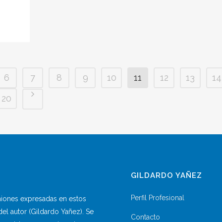
6
7
8
9
10
11
12
13
14
20
GILDARDO YAÑEZ
Perfil Profesional
iniones expresadas en estos
del autor (Gildardo Yañez). Se
Contacto